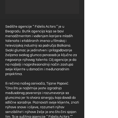
Sedište agencije “ Fidelis Actors “ je u
Beogradu. Butik agencija koja se bavi
menadžmentom i vođenjem karijere mladih
talenata i etabliranih imena u filmskoj i
televizijskoj industriji sa područja Balkana.
Svaki glumac je jedinstven i prilagođavanje
željama svakog glumca ponaosob je ključno za
negovanje njihovog talenta. Cilj agencije je da
na najbolji i najprofesionalniji način zastupa
svoje klijente u domaćim i međunarodnim
projektima.
Ili rečima našeg osnivača, Tijane Popović:
“Ono što je najbitnije jeste izgradnja
međusobnog poverenja i razumevanje sa
glumcima jer to stvara sinergiju koja dovodi do
odlične saradnje. Poznavati svoje klijente, znati
njihove snove i ciljeve, razumeti njihov
senzibilitet i njihove želje je ono što čini sjajan
tim. To je suština agencije “ Fidelis Actors “.”